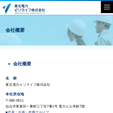
メ
ニ
ュ
ー
会社概要
を
開
く
会社概要
名 称
東北電力ｅソライフ株式会社
本社所在地
〒980-0811
仙台市青葉区一番町三丁目7番1号 電力ビル本館7階
■代表：企画・総務グループ