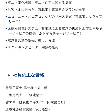
■
省エネ電化機器、省エネ住宅に関する提案
■
お客さまに合った、東北電力電気料金プランの提案
■
エコキュート、エアコンなどのリース提案（東北電力ｅライフ
リース）
■
太陽光発電システム、蓄電池による電気の供給およびエネルギ
ーサービスの提供（あおぞらチャージサービス）
■
電気器具類の販売、据付、修理
■
IHクッキングヒーター用鍋の販売
社員の主な資格
電気工事士 第一種・第二種
一級建築士・二級建築士
省エネ・脱炭素エキスパート[家庭分野]
環境社会検定試験（eco検定）